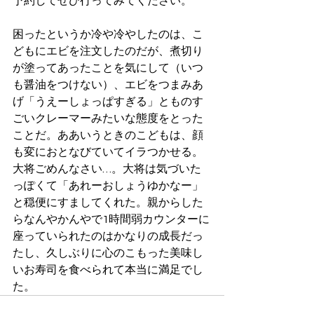
予約してぜひ行ってみてください。
困ったというか冷や冷やしたのは、こ
どもにエビを注文したのだが、煮切り
が塗ってあったことを気にして（いつ
も醤油をつけない）、エビをつまみあ
げ「うえーしょっぱすぎる」とものす
ごいクレーマーみたいな態度をとった
ことだ。ああいうときのこどもは、顔
も変におとなびていてイラつかせる。
大将ごめんなさい…。大将は気づいた
っぽくて「あれーおしょうゆかなー」
と穏便にすましてくれた。親からした
らなんやかんやで1時間弱カウンターに
座っていられたのはかなりの成長だっ
たし、久しぶりに心のこもった美味し
いお寿司を食べられて本当に満足でし
た。